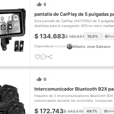
5
pantalla de CarPlay de 5 pulgadas 
Esta pantalla de CarPlay UNITOPSCI de 5 pulgadas
diseñada para la navegación GPS en moto median
$
134.683
$
149.651
10.0
%
Env
Albeiro Jose Galeano
Disponible en
Amazon
1
0
Intercomunicador Bluetooth B2X p
Paquete de 2 intercomunicadores Bluetooth B2X 
comunicación durante los recorridos. Incorporan 
$
172.743
$
343.519
49.7
%
Enví