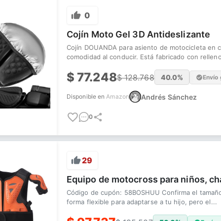
0
Cojín Moto Gel 3D Antideslizante
Cojín DOUANDA para asiento de motocicleta en col
comodidad al conducir. Está fabricado con relleno
$
77.248
$
128.768
40.0
%
Envío 
Andrés Sánchez
Disponible en
Amazon
0
29
Equipo de motocross para niños, c
Código de cupón: 58BOSHUU Confirma el tamaño a
forma flexible para adaptarse a tu hijo, pero el...