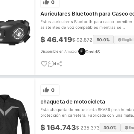
0
Auriculares Bluetooth para Casco 
Estos auriculares Bluetooth para casco permiten d
asistentes de voz compatibles mientras se...
$
46.419
$
92.872
50.0
%
Elegibl
DavidS
Disponible en
Amazon
4
0
chaqueta de motocicleta
Esta chaqueta de motocicleta RKV86 para hombre 
protección en carretera. Fabricada con una malla.
$
164.743
$
235.373
30.0
%
Env