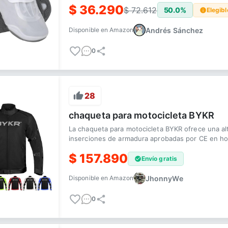
$
36.290
$
72.612
50.0
%
Elegibl
Andrés Sánchez
Disponible en
Amazon
0
28
chaqueta para motocicleta BYKR
La chaqueta para motocicleta BYKR ofrece una alt
inserciones de armadura aprobadas por CE en ho
$
157.890
Envío gratis
JhonnyWe
Disponible en
Amazon
0