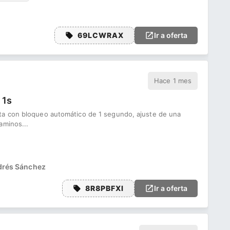
69LCWRAX
Ir a oferta
Hace 1 mes
 1s
ta con bloqueo automático de 1 segundo, ajuste de una
aminos...
rés Sánchez
8R8PBFXI
Ir a oferta