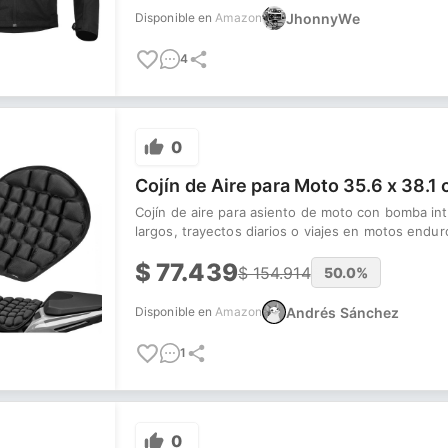
JhonnyWe
Disponible en
Amazon
4
0
Cojín de Aire para Moto 35.6 x 38.1
Cojín de aire para asiento de moto con bomba in
largos, trayectos diarios o viajes en motos enduro
$
77.439
$
154.914
50.0
%
Andrés Sánchez
Disponible en
Amazon
1
0