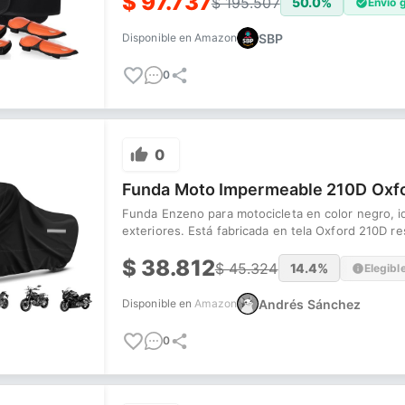
$
97.737
$
195.507
50.0
%
Envío g
SBP
Disponible en
Amazon
0
0
Funda Moto Impermeable 210D Oxf
Funda Enzeno para motocicleta en color negro, i
exteriores. Está fabricada en tela Oxford 210D res
$
38.812
$
45.324
14.4
%
Elegibl
Andrés Sánchez
Disponible en
Amazon
0