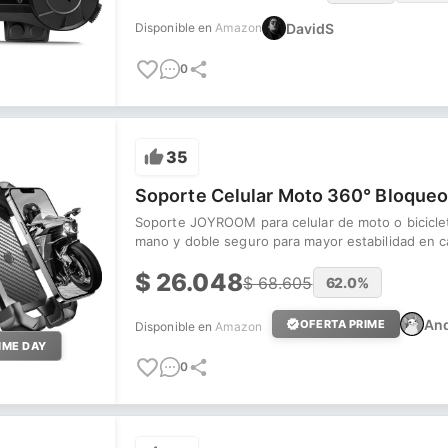
DavidS
Disponible en
Amazon
0
35
Soporte Celular Moto 360° Bloqueo
Soporte JOYROOM para celular de moto o bicicle
mano y doble seguro para mayor estabilidad en c
$
26.048
$
68.605
62.0
%
And
OFERTA PRIME
Disponible en
Amazon
IME DAY
0