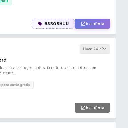
ratis
58BOSHUU
Ir a oferta
Hace 24 días
ord
deal para proteger motos, scooters y ciclomotores en
istente...
e para envío gratis
Ir a oferta