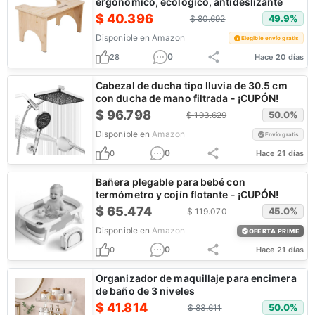
ergonómico, ecológico, antideslizante
$
40.396
49.9
%
$
80.692
Disponible en
Amazon
Elegible envío gratis
0
28
Hace 20 días
Cabezal de ducha tipo lluvia de 30.5 cm
con ducha de mano filtrada - ¡CUPÓN!
$
96.798
50.0
%
$
193.629
Disponible en
Amazon
Envío gratis
0
0
Hace 21 días
Bañera plegable para bebé con
termómetro y cojín flotante - ¡CUPÓN!
$
65.474
45.0
%
$
119.070
Disponible en
Amazon
OFERTA PRIME
0
0
Hace 21 días
Organizador de maquillaje para encimera
de baño de 3 niveles
$
41.814
50.0
%
$
83.611