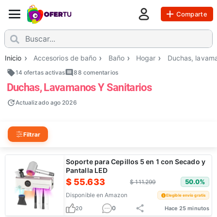
Comparte
Inicio
Accesorios de baño
Baño
Hogar
Duchas, lavama
14 ofertas activas
88
comentarios
Duchas, Lavamanos Y Sanitarios
Actualizado
ago 2026
Filtrar
Soporte para Cepillos 5 en 1 con Secado y
Pantalla LED
$
55.633
50.0
%
$
111.299
Disponible en
Amazon
Elegible envío gratis
0
20
Hace 25 minutos