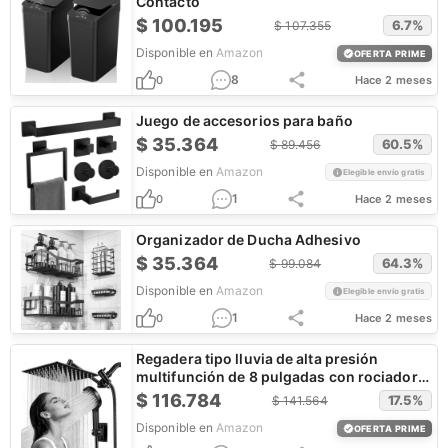
Contacto
$
100.195
6.7
%
$
107.355
Disponible en
Amazon
OFERTA PRIME
8
0
Hace 2 meses
Juego de accesorios para baño
$
35.364
60.5
%
$
89.456
Disponible en
Amazon
Elegible envío gratis
1
0
Hace 2 meses
Organizador de Ducha Adhesivo
$
35.364
64.3
%
$
99.084
Disponible en
Amazon
Elegible envío gratis
1
0
Hace 2 meses
Regadera tipo lluvia de alta presión
multifunción de 8 pulgadas con rociador
de mano
$
116.784
17.5
%
$
141.564
Disponible en
Amazon
OFERTA PRIME