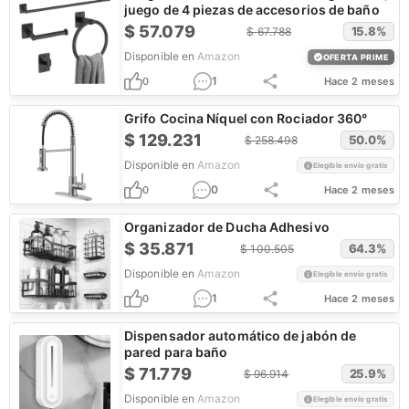
juego de 4 piezas de accesorios de baño
$
57.079
15.8
%
$
67.788
Disponible en
Amazon
OFERTA PRIME
1
0
Hace 2 meses
Grifo Cocina Níquel con Rociador 360°
$
129.231
50.0
%
$
258.498
Disponible en
Amazon
Elegible envío gratis
0
0
Hace 2 meses
Organizador de Ducha Adhesivo
$
35.871
64.3
%
$
100.505
Disponible en
Amazon
Elegible envío gratis
1
0
Hace 2 meses
Dispensador automático de jabón de
pared para baño
$
71.779
25.9
%
$
96.914
Disponible en
Amazon
Elegible envío gratis