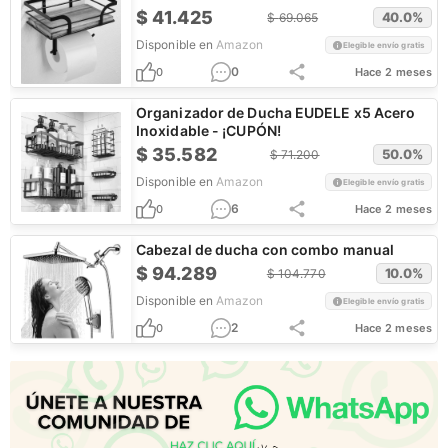
$
41.425
40.0
%
$
69.065
Disponible en
Amazon
Elegible envío gratis
0
0
Hace 2 meses
Organizador de Ducha EUDELE x5 Acero
Inoxidable - ¡CUPÓN!
$
35.582
50.0
%
$
71.200
Disponible en
Amazon
Elegible envío gratis
6
0
Hace 2 meses
Cabezal de ducha con combo manual
$
94.289
10.0
%
$
104.770
Disponible en
Amazon
Elegible envío gratis
2
0
Hace 2 meses