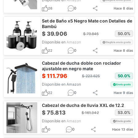
Elegible envío gratis
0
26
Hace 8 días
Set de Baño x5 Negro Mate con Detalles de
Bambú
$
39.906
50.0
%
$
79.845
Disponible en
Amazon
Elegible envío gratis
0
22
Hace 8 días
Cabezal de ducha doble con rociador
ajustable en negro mate
$
111.796
50.0
%
$
223.625
Disponible en
Amazon
Envío gratis
0
22
Hace 9 días
Cabezal de ducha de lluvia XXL de 12.2
$
75.813
53.0
%
$
161.342
Disponible en
Amazon
Envío gratis
0
0
Hace 13 días