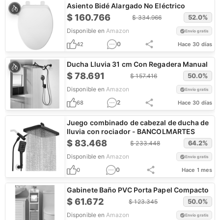
Asiento Bidé Alargado No Eléctrico
$
160.766
52.0
%
$
334.966
Disponible en
Amazon
Envío gratis
0
42
Hace 30 días
Ducha Lluvia 31 cm Con Regadera Manual
$
78.691
50.0
%
$
157.416
Disponible en
Amazon
Envío gratis
2
68
Hace 30 días
Juego combinado de cabezal de ducha de
lluvia con rociador - BANCOLMARTES
$
83.468
64.2
%
$
233.448
Disponible en
Amazon
Envío gratis
0
0
Hace 1 mes
Gabinete Baño PVC Porta Papel Compacto
$
61.672
50.0
%
$
123.345
Disponible en
Amazon
Envío gratis