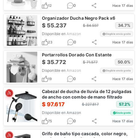
0
12
Hace 17 días
Organizador Ducha Negro Pack x6
$
55.237
34.7
%
$
84.597
Disponible en
Amazon
Elegible envío gratis
0
23
Hace 17 días
Portarrollos Dorado Con Estante
$
35.772
50.0
%
$
71.577
Disponible en
Amazon
Elegible envío gratis
0
19
Hace 17 días
Cabezal de ducha de lluvia de 12 pulgadas
de ancho con combo de mano filtrado
$
97.617
57.2
%
$
227.817
Disponible en
Amazon
Envío gratis
0
75
Hace 17 días
Grifo de baño tipo cascada, color negro,