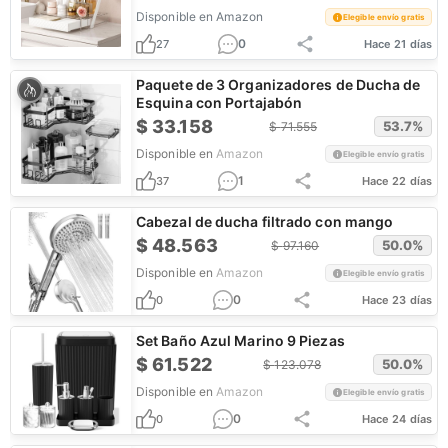
Disponible en
Amazon
Elegible envío gratis
0
27
Hace 21 días
Paquete de 3 Organizadores de Ducha de
Esquina con Portajabón
$
33.158
53.7
%
$
71.555
Disponible en
Amazon
Elegible envío gratis
1
37
Hace 22 días
Cabezal de ducha filtrado con mango
$
48.563
50.0
%
$
97.160
Disponible en
Amazon
Elegible envío gratis
0
0
Hace 23 días
Set Baño Azul Marino 9 Piezas
$
61.522
50.0
%
$
123.078
Disponible en
Amazon
Elegible envío gratis
0
0
Hace 24 días