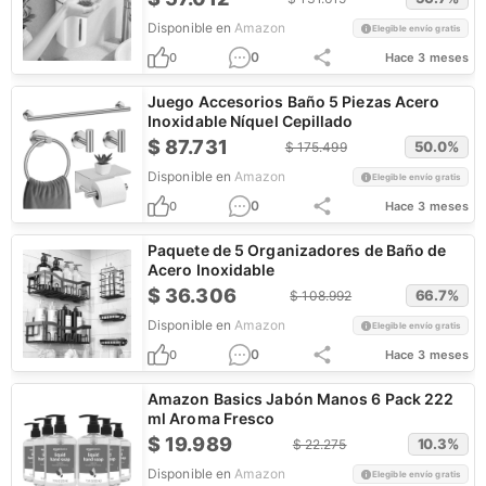
Disponible en
Amazon
Elegible envío gratis
0
0
Hace 3 meses
Juego Accesorios Baño 5 Piezas Acero
Inoxidable Níquel Cepillado
$
87.731
50.0
%
$
175.499
Disponible en
Amazon
Elegible envío gratis
0
0
Hace 3 meses
Paquete de 5 Organizadores de Baño de
Acero Inoxidable
$
36.306
66.7
%
$
108.992
Disponible en
Amazon
Elegible envío gratis
0
0
Hace 3 meses
Amazon Basics Jabón Manos 6 Pack 222
ml Aroma Fresco
$
19.989
10.3
%
$
22.275
Disponible en
Amazon
Elegible envío gratis