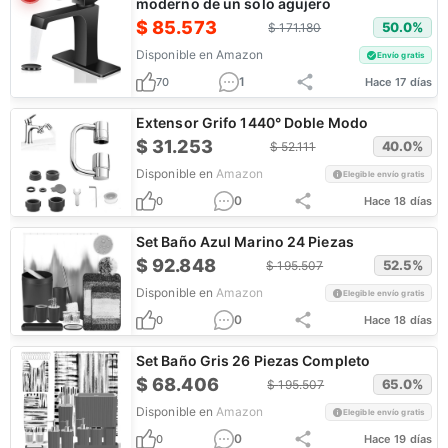
moderno de un solo agujero
$
85.573
50.0
%
$
171.180
Disponible en
Amazon
Envío gratis
1
70
Hace 17 días
Extensor Grifo 1440° Doble Modo
$
31.253
40.0
%
$
52.111
Disponible en
Amazon
Elegible envío gratis
0
0
Hace 18 días
Set Baño Azul Marino 24 Piezas
$
92.848
52.5
%
$
195.507
Disponible en
Amazon
Elegible envío gratis
0
0
Hace 18 días
Set Baño Gris 26 Piezas Completo
$
68.406
65.0
%
$
195.507
Disponible en
Amazon
Elegible envío gratis
0
0
Hace 19 días