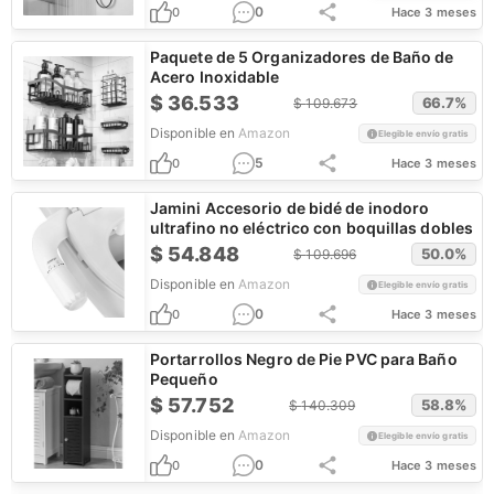
0
0
Hace 3 meses
Paquete de 5 Organizadores de Baño de
Acero Inoxidable
$
36.533
66.7
%
$
109.673
Disponible en
Amazon
Elegible envío gratis
5
0
Hace 3 meses
Jamini Accesorio de bidé de inodoro
ultrafino no eléctrico con boquillas dobles
$
54.848
50.0
%
$
109.696
Disponible en
Amazon
Elegible envío gratis
0
0
Hace 3 meses
Portarrollos Negro de Pie PVC para Baño
Pequeño
$
57.752
58.8
%
$
140.309
Disponible en
Amazon
Elegible envío gratis
0
0
Hace 3 meses