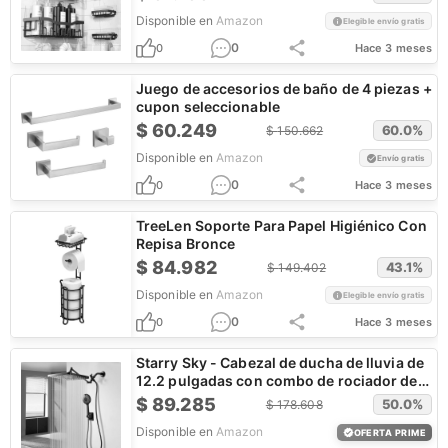
Disponible en
Amazon
Elegible envío gratis
0
0
Hace 3 meses
Juego de accesorios de baño de 4 piezas +
cupon seleccionable
$
60.249
60.0
%
$
150.662
Disponible en
Amazon
Envío gratis
0
0
Hace 3 meses
TreeLen Soporte Para Papel Higiénico Con
Repisa Bronce
$
84.982
43.1
%
$
149.402
Disponible en
Amazon
Elegible envío gratis
0
0
Hace 3 meses
Starry Sky - Cabezal de ducha de lluvia de
12.2 pulgadas con combo de rociador de
mano
$
89.285
50.0
%
$
178.608
Disponible en
Amazon
OFERTA PRIME