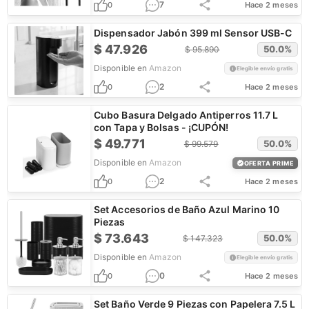
7
0
Hace 2 meses
Dispensador Jabón 399 ml Sensor USB-C
$
47.926
50.0
%
$
95.890
Disponible en
Amazon
Elegible envío gratis
2
0
Hace 2 meses
Cubo Basura Delgado Antiperros 11.7 L
con Tapa y Bolsas - ¡CUPÓN!
$
49.771
50.0
%
$
99.579
Disponible en
Amazon
OFERTA PRIME
2
0
Hace 2 meses
Set Accesorios de Baño Azul Marino 10
Piezas
$
73.643
50.0
%
$
147.323
Disponible en
Amazon
Elegible envío gratis
0
0
Hace 2 meses
Set Baño Verde 9 Piezas con Papelera 7.5 L