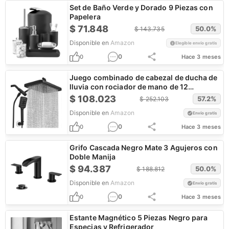
Set de Baño Verde y Dorado 9 Piezas con
Papelera
$
71.848
50.0
%
$
143.735
Disponible en
Amazon
Elegible envío gratis
0
0
Hace 3 meses
Juego combinado de cabezal de ducha de
lluvia con rociador de mano de 12
pulgadas
$
108.023
57.2
%
$
252.103
Disponible en
Amazon
Envío gratis
0
0
Hace 3 meses
Grifo Cascada Negro Mate 3 Agujeros con
Doble Manija
$
94.387
50.0
%
$
188.812
Disponible en
Amazon
Envío gratis
0
0
Hace 3 meses
Estante Magnético 5 Piezas Negro para
Especias y Refrigerador