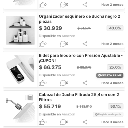
0
0
Hace 2 meses
Organizador esquinero de ducha negro 2
piezas
$
30.929
40.0
%
$
51.574
Disponible en
Amazon
0
0
Hace 2 meses
Bidet para Inodoro con Presión Ajustable -
¡CUPÓN!
$
66.275
25.0
%
$
88.379
Disponible en
Amazon
OFERTA PRIME
0
0
Hace 3 meses
Cabezal de Ducha Filtrado 25,4 cm con 2
Filtros
$
55.719
53.1
%
$
118.910
Disponible en
Amazon
Elegible envío gratis
0
0
Hace 3 meses