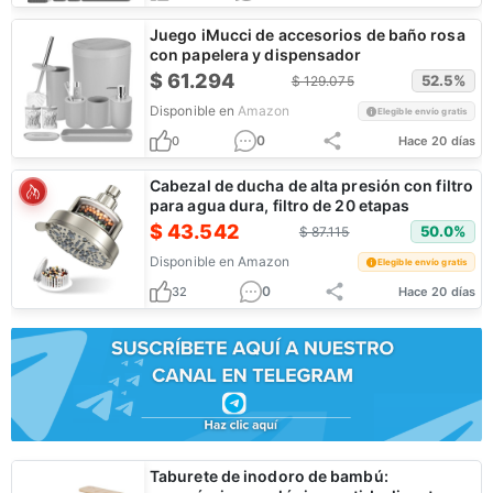
Juego iMucci de accesorios de baño rosa
con papelera y dispensador
$
61.294
52.5
%
$
129.075
Disponible en
Amazon
Elegible envío gratis
0
0
Hace 20 días
Cabezal de ducha de alta presión con filtro
para agua dura, filtro de 20 etapas
$
43.542
50.0
%
$
87.115
Disponible en
Amazon
Elegible envío gratis
0
32
Hace 20 días
Taburete de inodoro de bambú: