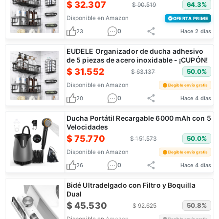
$
32.307
64.3
%
$
90.519
Disponible en
Amazon
OFERTA PRIME
0
23
Hace 2 días
EUDELE Organizador de ducha adhesivo
de 5 piezas de acero inoxidable - ¡CUPÓN!
$
31.552
50.0
%
$
63.137
Disponible en
Amazon
Elegible envío gratis
0
20
Hace 4 días
Ducha Portátil Recargable 6000 mAh con 5
Velocidades
$
75.770
50.0
%
$
151.573
Disponible en
Amazon
Elegible envío gratis
0
26
Hace 4 días
Bidé Ultradelgado con Filtro y Boquilla
Dual
$
45.530
50.8
%
$
92.625
Disponible en
Amazon