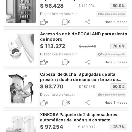
$
56.428
50.0
%
$
112.894
Disponible en
Amazon
Elegible envío gratis
0
0
Hace 3 meses
Accesorio de bidé POCALAND para asiento
de inodoro
$
113.272
78.6
%
$
528.742
Disponible en
Amazon
Elegible envío gratis
0
0
Hace 3 meses
Cabezal de ducha, 8 pulgadas de alta
presión / ducha de mano con brazo de
extensión
$
93.770
50.0
%
$
187.578
Disponible en
Amazon
Elegible envío gratis
0
0
Hace 3 meses
XINKORA Paquete de 2 dispensadores
automáticos de jabón sin contacto
$
97.254
25.7
%
$
130.932