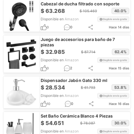
Cabezal de ducha filtrado con soporte
$
63.268
40.0
%
$
105.469
Disponible en
Amazon
Elegible envío gratis
0
0
Hace 14 días
Juego de accesorios para baño de 7
piezas
$
32.985
62.4
%
$
87.714
Disponible en
Amazon
Elegible envío gratis
2
0
Hace 15 días
Dispensador Jabón Gato 330 ml
$
28.534
53.8
%
$
61.793
Disponible en
Amazon
Elegible envío gratis
0
10
Hace 16 días
Set Baño Cerámica Blanco 4 Piezas
$
54.651
30.0
%
$
78.087
Disponible en
Amazon
Elegible envío gratis