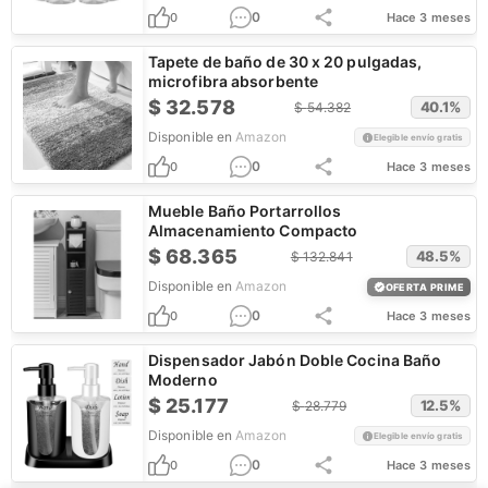
0
0
Hace 3 meses
Tapete de baño de 30 x 20 pulgadas,
microfibra absorbente
$
32.578
40.1
%
$
54.382
Disponible en
Amazon
Elegible envío gratis
0
0
Hace 3 meses
Mueble Baño Portarrollos
Almacenamiento Compacto
$
68.365
48.5
%
$
132.841
Disponible en
Amazon
OFERTA PRIME
0
0
Hace 3 meses
Dispensador Jabón Doble Cocina Baño
Moderno
$
25.177
12.5
%
$
28.779
Disponible en
Amazon
Elegible envío gratis
0
0
Hace 3 meses