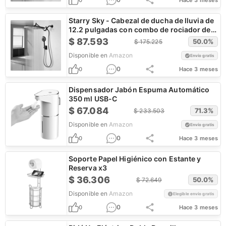
0
Hace 3 meses
Starry Sky - Cabezal de ducha de lluvia de
12.2 pulgadas con combo de rociador de
mano
$
87.593
50.0
%
$
175.225
Disponible en
Amazon
Envío gratis
0
0
Hace 3 meses
Dispensador Jabón Espuma Automático
350 ml USB-C
$
67.084
71.3
%
$
233.503
Disponible en
Amazon
Envío gratis
0
0
Hace 3 meses
Soporte Papel Higiénico con Estante y
Reserva x3
$
36.306
50.0
%
$
72.649
Disponible en
Amazon
Elegible envío gratis
0
0
Hace 3 meses