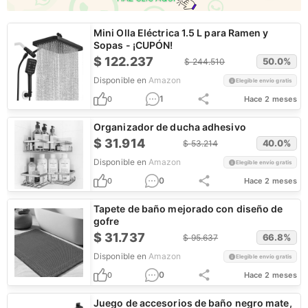
Mini Olla Eléctrica 1.5 L para Ramen y
Sopas - ¡CUPÓN!
$
122.237
50.0
%
$
244.510
Disponible en
Amazon
Elegible envío gratis
1
0
Hace 2 meses
Organizador de ducha adhesivo
$
31.914
40.0
%
$
53.214
Disponible en
Amazon
Elegible envío gratis
0
0
Hace 2 meses
Tapete de baño mejorado con diseño de
gofre
$
31.737
66.8
%
$
95.637
Disponible en
Amazon
Elegible envío gratis
0
0
Hace 2 meses
Juego de accesorios de baño negro mate,