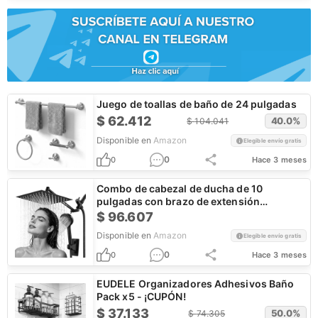
Juego de toallas de baño de 24 pulgadas
$
62.412
40.0
%
$
104.041
Disponible en
Amazon
Elegible envío gratis
0
0
Hace 3 meses
Combo de cabezal de ducha de 10
pulgadas con brazo de extensión
ajustable de 11 pulgadas
$
96.607
Disponible en
Amazon
Elegible envío gratis
0
0
Hace 3 meses
EUDELE Organizadores Adhesivos Baño
Pack x5 - ¡CUPÓN!
$
37.133
50.0
%
$
74.305