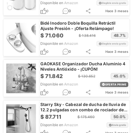
Disponible en
Amazon
Elegible envío gratis
0
0
Hace 3 meses
Bidé Inodoro Doble Boquilla Retráctil
Ajuste Presión - ¡Oferta Relámpago!
$
71.060
48.7
%
$
138.416
Disponible en
Amazon
Elegible envío gratis
0
0
Hace 3 meses
GAOKASE Organizador Ducha Aluminio 4
Niveles Antióxido - ¡CUPÓN!
$
71.842
45.0
%
$
130.652
Disponible en
Amazon
OFERTA PRIME
0
0
Hace 3 meses
Starry Sky - Cabezal de ducha de lluvia de
12.2 pulgadas con combo de rociador de
mano
$
87.711
50.0
%
$
175.460
Disponible en
Amazon
Envío gratis
0