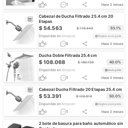
1
0
Hace 2 meses
Cabezal de Ducha Filtrado 25.4 cm 20
Etapas
$
54.563
53.1
%
$
116.443
Disponible en
Amazon
Elegible envío gratis
5
0
Hace 2 meses
Ducha Doble Filtrada 25.4 cm
$
108.068
40.0
%
$
180.138
Disponible en
Amazon
Envío gratis
1
0
Hace 2 meses
Cabezal Ducha Filtrado 20 Etapas 25.4 cm
$
53.391
50.0
%
$
106.818
Disponible en
Amazon
Elegible envío gratis
1
0
Hace 2 meses
2 bote de basura para baño automático sin