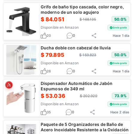
Grifo de baño tipo cascada, color negro,
moderno de un solo agujero
$
84.051
50.0
%
$
168.135
Disponible en
Amazon
Envío gratis
0
20
Hace 1 día
Ducha doble con cabezal de lluvia
$
79.895
50.0
%
$
159.823
Disponible en
Amazon
Envío gratis
0
26
Hace 1 día
Dispensador Automático de Jabón
Espumoso de 349 ml
$
53.036
73.9
%
$
202.929
Disponible en
Amazon
Envío gratis
0
35
Hace 2 días
Paquete de 5 Organizadores de Baño de
Acero Inoxidable Resistente a la Oxidación