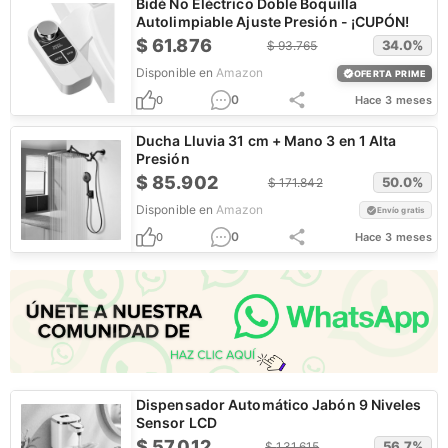
Bidé No Eléctrico Doble Boquilla
Autolimpiable Ajuste Presión - ¡CUPÓN!
$
61.876
34.0
%
$
93.765
Disponible en
Amazon
OFERTA PRIME
0
0
Hace 3 meses
Ducha Lluvia 31 cm + Mano 3 en 1 Alta
Presión
$
85.902
50.0
%
$
171.842
Disponible en
Amazon
Envío gratis
0
0
Hace 3 meses
Dispensador Automático Jabón 9 Niveles
Sensor LCD
$
57.012
56.7
%
$
131.615