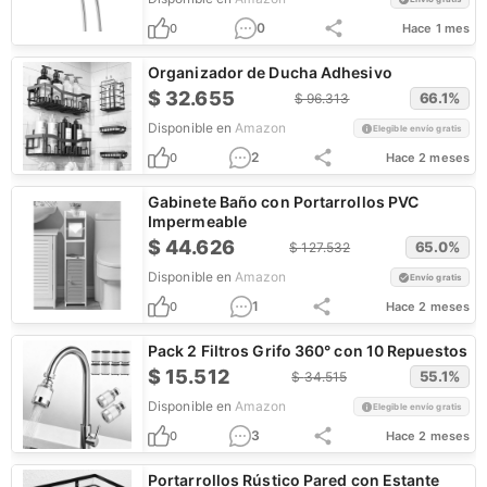
0
0
Hace 1 mes
Organizador de Ducha Adhesivo
$
32.655
66.1
%
$
96.313
Disponible en
Amazon
Elegible envío gratis
2
0
Hace 2 meses
Gabinete Baño con Portarrollos PVC
Impermeable
$
44.626
65.0
%
$
127.532
Disponible en
Amazon
Envío gratis
1
0
Hace 2 meses
Pack 2 Filtros Grifo 360° con 10 Repuestos
$
15.512
55.1
%
$
34.515
Disponible en
Amazon
Elegible envío gratis
3
0
Hace 2 meses
Portarrollos Rústico Pared con Estante