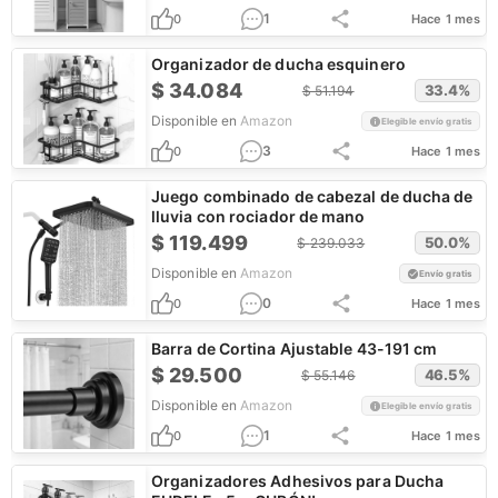
1
0
Hace 1 mes
Organizador de ducha esquinero
$
34.084
33.4
%
$
51.194
Disponible en
Amazon
Elegible envío gratis
3
0
Hace 1 mes
Juego combinado de cabezal de ducha de
lluvia con rociador de mano
$
119.499
50.0
%
$
239.033
Disponible en
Amazon
Envío gratis
0
0
Hace 1 mes
Barra de Cortina Ajustable 43-191 cm
$
29.500
46.5
%
$
55.146
Disponible en
Amazon
Elegible envío gratis
1
0
Hace 1 mes
Organizadores Adhesivos para Ducha