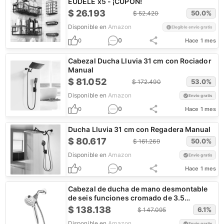
EUDELE x5 - ¡CUPÓN!
$
26.193
50.0
%
$
52.420
Disponible en
Amazon
Elegible envío gratis
0
0
Hace 1 mes
Cabezal Ducha Lluvia 31 cm con Rociador
Manual
$
81.052
53.0
%
$
172.490
Disponible en
Amazon
Envío gratis
0
0
Hace 1 mes
Ducha Lluvia 31 cm con Regadera Manual
$
80.617
50.0
%
$
161.269
Disponible en
Amazon
Envío gratis
0
0
Hace 1 mes
Cabezal de ducha de mano desmontable
de seis funciones cromado de 3.5
pulgadas
$
138.138
6.1
%
$
147.095
Disponible en
Amazon
Envío gratis