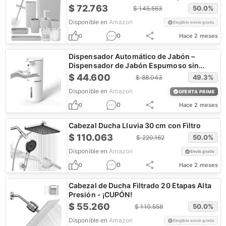
$
72.763
50.0
%
$
145.563
Disponible en
Amazon
Elegible envío gratis
0
0
Hace 2 meses
Dispensador Automático de Jabón –
Dispensador de Jabón Espumoso sin
Contacto 13.5 fl oz
$
44.600
49.3
%
$
88.043
Disponible en
Amazon
OFERTA PRIME
0
0
Hace 2 meses
Cabezal Ducha Lluvia 30 cm con Filtro
$
110.063
50.0
%
$
220.162
Disponible en
Amazon
Envío gratis
0
0
Hace 2 meses
Cabezal de Ducha Filtrado 20 Etapas Alta
Presión - ¡CUPÓN!
$
55.260
50.0
%
$
110.558
Disponible en
Amazon
Elegible envío gratis