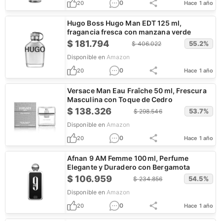
0
20
Hace 1 año
Hugo Boss Hugo Man EDT 125 ml,
fragancia fresca con manzana verde
$
181.794
55.2
%
$
406.022
Disponible en
Amazon
0
20
Hace 1 año
Versace Man Eau Fraîche 50 ml, Frescura
Masculina con Toque de Cedro
$
138.326
53.7
%
$
298.546
Disponible en
Amazon
0
20
Hace 1 año
Afnan 9 AM Femme 100 ml, Perfume
Elegante y Duradero con Bergamota
$
106.959
54.5
%
$
234.856
Disponible en
Amazon
0
20
Hace 1 año