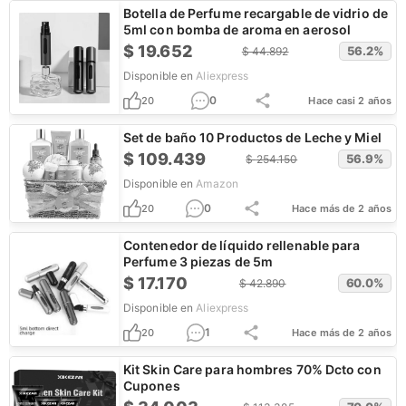
Botella de Perfume recargable de vidrio de
5ml con bomba de aroma en aerosol
$
19.652
56.2
%
$
44.892
Disponible en
Aliexpress
0
20
Hace casi 2 años
Set de baño 10 Productos de Leche y Miel
$
109.439
56.9
%
$
254.150
Disponible en
Amazon
0
20
Hace más de 2 años
Contenedor de líquido rellenable para
Perfume 3 piezas de 5m
$
17.170
60.0
%
$
42.890
Disponible en
Aliexpress
1
20
Hace más de 2 años
Kit Skin Care para hombres 70% Dcto con
Cupones