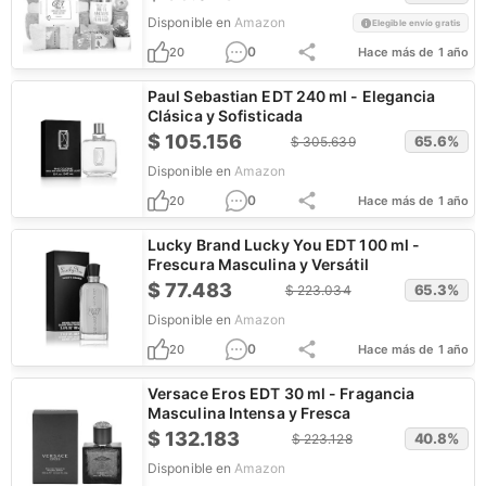
Disponible en
Amazon
Elegible envío gratis
0
20
Hace más de 1 año
Paul Sebastian EDT 240 ml - Elegancia
Clásica y Sofisticada
$
105.156
65.6
%
$
305.639
Disponible en
Amazon
0
20
Hace más de 1 año
Lucky Brand Lucky You EDT 100 ml -
Frescura Masculina y Versátil
$
77.483
65.3
%
$
223.034
Disponible en
Amazon
0
20
Hace más de 1 año
Versace Eros EDT 30 ml - Fragancia
Masculina Intensa y Fresca
$
132.183
40.8
%
$
223.128
Disponible en
Amazon