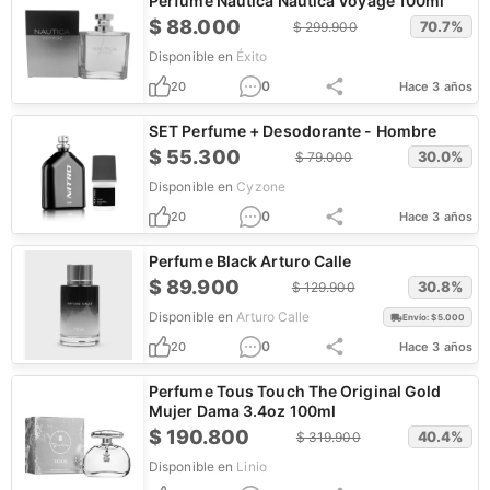
Perfume Nautica Nautica Voyage 100ml
$
88.000
70.7
%
$
299.900
Disponible en
Éxito
0
20
Hace 3 años
SET Perfume + Desodorante - Hombre
$
55.300
30.0
%
$
79.000
Disponible en
Cyzone
0
20
Hace 3 años
Perfume Black Arturo Calle
$
89.900
30.8
%
$
129.900
Disponible en
Arturo Calle
Envío: $
5.000
0
20
Hace 3 años
Perfume Tous Touch The Original Gold
Mujer Dama 3.4oz 100ml
$
190.800
40.4
%
$
319.900
Disponible en
Linio