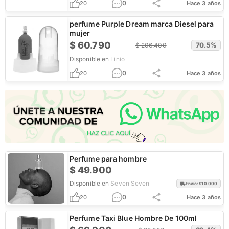
0
20
Hace 3 años
perfume Purple Dream marca Diesel para
mujer
$
60.790
70.5
%
$
206.400
Disponible en
Linio
0
20
Hace 3 años
Perfume para hombre
$
49.900
Disponible en
Seven Seven
Envío: $
10.000
0
20
Hace 3 años
Perfume Taxi Blue Hombre De 100ml