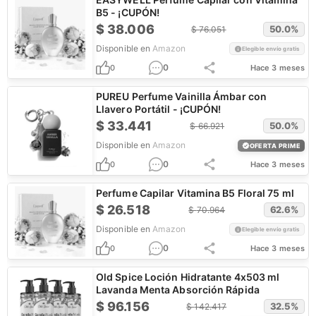
B5 - ¡CUPÓN!
$
38.006
50.0
%
$
76.051
Disponible en
Amazon
Elegible envío gratis
0
0
Hace 3 meses
PUREU Perfume Vainilla Ámbar con
Llavero Portátil - ¡CUPÓN!
$
33.441
50.0
%
$
66.921
Disponible en
Amazon
OFERTA PRIME
0
0
Hace 3 meses
Perfume Capilar Vitamina B5 Floral 75 ml
$
26.518
62.6
%
$
70.964
Disponible en
Amazon
Elegible envío gratis
0
0
Hace 3 meses
Old Spice Loción Hidratante 4x503 ml
Lavanda Menta Absorción Rápida
$
96.156
32.5
%
$
142.417