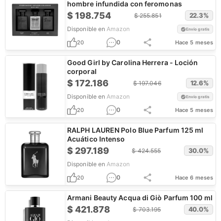
hombre infundida con feromonas
$
198.754
22.3
%
$
255.851
Disponible en
Amazon
Envío gratis
0
20
Hace 5 meses
Good Girl by Carolina Herrera - Loción
corporal
$
172.186
12.6
%
$
197.046
Disponible en
Amazon
Envío gratis
0
20
Hace 5 meses
RALPH LAUREN Polo Blue Parfum 125 ml
Acuático Intenso
$
297.189
30.0
%
$
424.555
Disponible en
Amazon
0
20
Hace 6 meses
Armani Beauty Acqua di Giò Parfum 100 ml
$
421.878
40.0
%
$
703.195