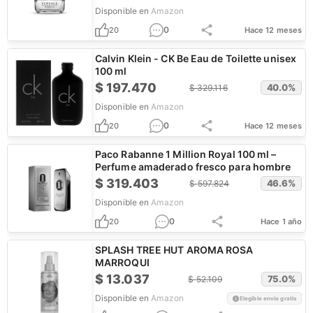
Disponible en
Amazon
0
20
Hace 12 meses
Calvin Klein - CK Be Eau de Toilette unisex
100 ml
$
197.470
40.0
%
$
329.116
Disponible en
Amazon
0
20
Hace 12 meses
Paco Rabanne 1 Million Royal 100 ml –
Perfume amaderado fresco para hombre
$
319.403
46.6
%
$
597.824
Disponible en
Amazon
0
20
Hace 1 año
SPLASH TREE HUT AROMA ROSA
MARROQUI
$
13.037
75.0
%
$
52.109
Disponible en
Amazon
Elegible envío gratis