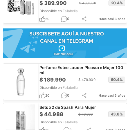
+ Envío Gratis
$
389.990
20.4
%
$
489.900
Disponible en
Falabella
0
20
Hace casi 3 años
Perfume Estee Lauder Pleasure Mujer 100
ml
$
189.990
60.4
%
$
479.900
Disponible en
Falabella
0
20
Hace casi 3 años
Sets x2 de Spash Para Mujer
$
44.988
43.8
%
$
79.980
Disponible en
Falabella
2