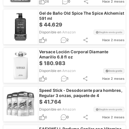
0
26
Hace 2 meses
Gel de Baño Old Spice The Spice Alchemist
591 ml
$
44.629
Disponible en
Amazon
Elegible envío gratis
2
0
Hace 2 meses
Versace Loción Corporal Diamante
Amarillo 6.8 fl oz
$
180.983
Disponible en
Amazon
Envío gratis
1
0
Hace 2 meses
Speed Stick - Desodorante para hombres,
Regular 3 onzas, paquete de 4
$
41.764
Disponible en
Amazon
Elegible envío gratis
0
0
Hace 2 meses
EASYWELL Perfume Capilar con Vitamina