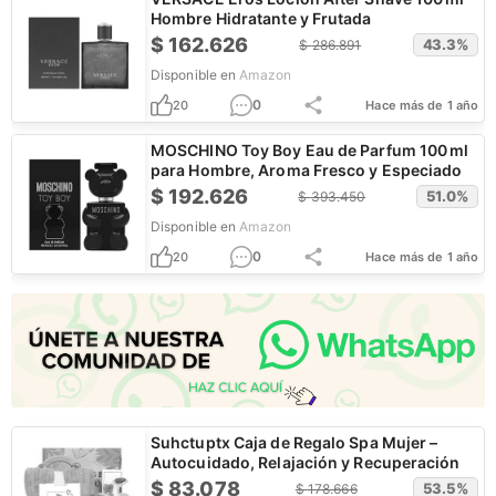
Hombre Hidratante y Frutada
$
162.626
43.3
%
$
286.891
Disponible en
Amazon
0
20
Hace más de 1 año
MOSCHINO Toy Boy Eau de Parfum 100 ml
para Hombre, Aroma Fresco y Especiado
$
192.626
51.0
%
$
393.450
Disponible en
Amazon
0
20
Hace más de 1 año
Suhctuptx Caja de Regalo Spa Mujer –
Autocuidado, Relajación y Recuperación
$
83.078
53.5
%
$
178.666