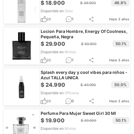
$
18.900
48.8
%
$
36.900
Disponible en
Ostu
1
20
Hace 3 años
Locion Para Hombre, Energy Of Coolness,
Pequeña, Negra
$
29.900
50.1
%
$
59.900
Disponible en
Miniso
1
20
Hace 3 años
Splash every day y cool vibes para niños -
Azul TALLA UNICA
$
24.990
50.0
%
$
49.990
Disponible en
Offcorss
0
20
Hace 3 años
Perfume Para Mujer Sweet Girl 30 Ml
$
19.900
50.1
%
$
39.900
Disponible en
Miniso