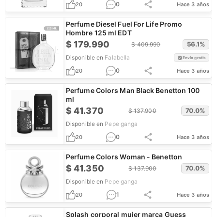
0
20
Hace 3 años
Perfume Diesel Fuel For Life Promo
Hombre 125 ml EDT
$
179.990
56.1
%
$
409.990
Disponible en
Falabella
Envío gratis
0
20
Hace 3 años
Perfume Colors Man Black Benetton 100
ml
$
41.370
70.0
%
$
137.900
Disponible en
Pepe ganga
0
20
Hace 3 años
Perfume Colors Woman - Benetton
$
41.350
70.0
%
$
137.900
Disponible en
Pepe ganga
1
20
Hace 3 años
Splash corporal mujer marca Guess