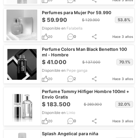
20
Hace 3 años
Perfumes para Mujer Por 59.990
$
59.990
53.8
%
$
129.900
Disponible en
Falabella
0
20
Hace 3 años
Perfume Colors Man Black Benetton 100
ml - Hombre
$
41.000
70.1
%
$
137.000
Disponible en
Pepe ganga
2
20
Hace 3 años
Perfume Tommy Hilfiger Hombre 100ml +
Envío Gratis
$
183.500
32.0
%
$
269.900
Disponible en
Linio
0
20
Hace 3 años
Splash Angelical para niña