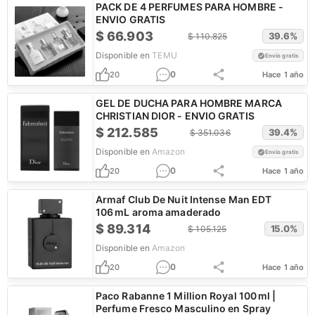
PACK DE 4 PERFUMES PARA HOMBRE -
ENVIO GRATIS
$
66.903
39.6
%
$
110.825
Disponible en
TEMU
Envío gratis
0
20
Hace 1 año
GEL DE DUCHA PARA HOMBRE MARCA
CHRISTIAN DIOR - ENVIO GRATIS
$
212.585
39.4
%
$
351.036
Disponible en
Amazon
Envío gratis
0
20
Hace 1 año
Armaf Club De Nuit Intense Man EDT
106 mL aroma amaderado
$
89.314
15.0
%
$
105.125
Disponible en
Amazon
0
20
Hace 1 año
Paco Rabanne 1 Million Royal 100 ml |
Perfume Fresco Masculino en Spray