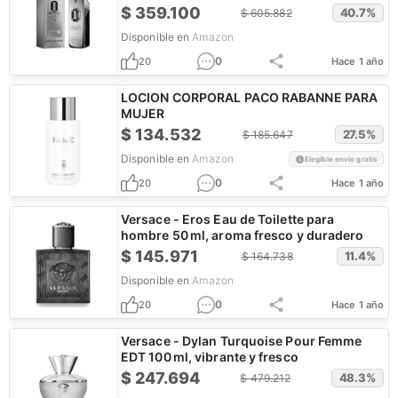
$
359.100
40.7
%
$
605.882
Disponible en
Amazon
0
20
Hace 1 año
LOCION CORPORAL PACO RABANNE PARA
MUJER
$
134.532
27.5
%
$
185.647
Disponible en
Amazon
Elegible envío gratis
0
20
Hace 1 año
Versace - Eros Eau de Toilette para
hombre 50 ml, aroma fresco y duradero
$
145.971
11.4
%
$
164.738
Disponible en
Amazon
0
20
Hace 1 año
Versace - Dylan Turquoise Pour Femme
EDT 100 ml, vibrante y fresco
$
247.694
48.3
%
$
479.212