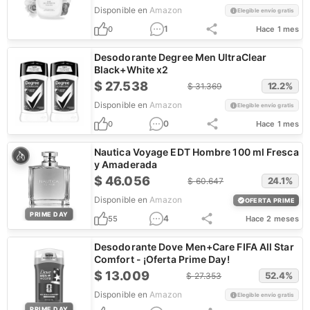
Disponible en
Amazon
Elegible envío gratis
1
0
Hace 1 mes
Desodorante Degree Men UltraClear
Black+White x2
$
27.538
12.2
%
$
31.369
Disponible en
Amazon
Elegible envío gratis
0
0
Hace 1 mes
Nautica Voyage EDT Hombre 100 ml Fresca
y Amaderada
$
46.056
24.1
%
$
60.647
Disponible en
Amazon
OFERTA PRIME
PRIME DAY
4
55
Hace 2 meses
Desodorante Dove Men+Care FIFA All Star
Comfort - ¡Oferta Prime Day!
$
13.009
52.4
%
$
27.353
Disponible en
Amazon
Elegible envío gratis
PRIME DAY