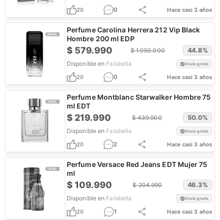
0
20
Hace casi 3 años
Perfume Carolina Herrera 212 Vip Black
Hombre 200 ml EDP
$
579.990
44.8
%
$
1.050.000
Disponible en
Falabella
Envío gratis
0
20
Hace casi 3 años
Perfume Montblanc Starwalker Hombre 75
ml EDT
$
219.990
50.0
%
$
439.900
Disponible en
Falabella
Envío gratis
2
20
Hace casi 3 años
Perfume Versace Red Jeans EDT Mujer 75
ml
$
109.990
46.3
%
$
204.990
Disponible en
Falabella
Envío gratis
1
20
Hace casi 3 años