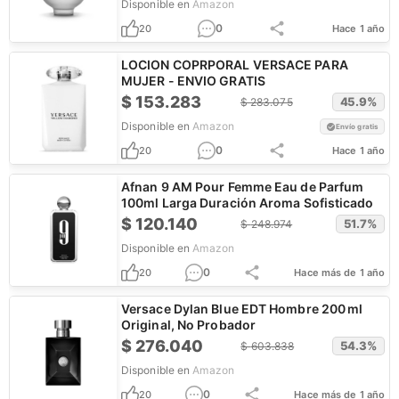
Disponible en
Amazon
0
20
Hace 1 año
LOCION COPRPORAL VERSACE PARA
MUJER - ENVIO GRATIS
$
153.283
45.9
%
$
283.075
Disponible en
Amazon
Envío gratis
0
20
Hace 1 año
Afnan 9 AM Pour Femme Eau de Parfum
100ml Larga Duración Aroma Sofisticado
$
120.140
51.7
%
$
248.974
Disponible en
Amazon
0
20
Hace más de 1 año
Versace Dylan Blue EDT Hombre 200 ml
Original, No Probador
$
276.040
54.3
%
$
603.838
Disponible en
Amazon
0
20
Hace más de 1 año