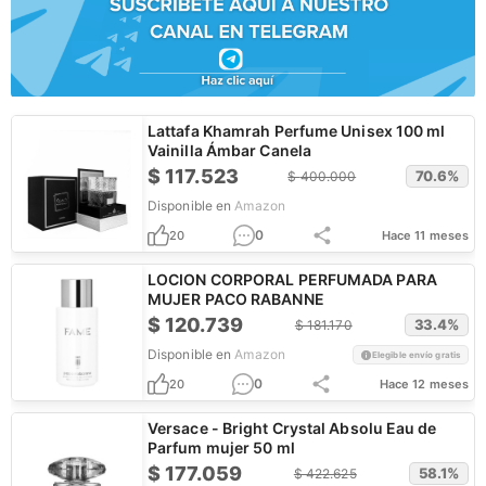
Lattafa Khamrah Perfume Unisex 100 ml
Vainilla Ámbar Canela
$
117.523
70.6
%
$
400.000
Disponible en
Amazon
0
20
Hace 11 meses
LOCION CORPORAL PERFUMADA PARA
MUJER PACO RABANNE
$
120.739
33.4
%
$
181.170
Disponible en
Amazon
Elegible envío gratis
0
20
Hace 12 meses
Versace - Bright Crystal Absolu Eau de
Parfum mujer 50 ml
$
177.059
58.1
%
$
422.625