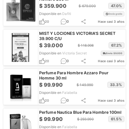
$
359.900
47.0
%
$
679.000
Disponible en
Dafiti
Envío gratis
0
20
Hace casi 3 años
MIST Y LOCIONES VICTORIA'S SECRET
39.900 C/U
$
39.000
67.2
%
$
118.998
Disponible en
Victoria Secret
Envío: $
9.000
0
20
Hace casi 3 años
Perfume Para Hombre Azzaro Pour
Homme 30 ml
$
99.990
33.3
%
$
149.990
Disponible en
Falabella
0
20
Hace casi 3 años
Perfume Nautica Blue Para Hombre 100ml
$
99.990
61.5
%
$
259.990
Disponible en
Falabella