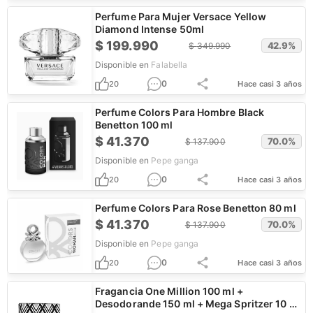
Perfume Para Mujer Versace Yellow
Diamond Intense 50ml
$
199.990
42.9
%
$
349.990
Disponible en
Falabella
0
20
Hace casi 3 años
Perfume Colors Para Hombre Black
Benetton 100 ml
$
41.370
70.0
%
$
137.900
Disponible en
Pepe ganga
0
20
Hace casi 3 años
Perfume Colors Para Rose Benetton 80 ml
$
41.370
70.0
%
$
137.900
Disponible en
Pepe ganga
0
20
Hace casi 3 años
Fragancia One Million 100 ml +
Desodorande 150 ml + Mega Spritzer 10 ml