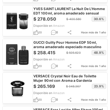
YVES SAINT LAURENT La Nuit De L'Homme
EDT 100 ml, aroma amaderado sensual
$
278.050
30.6
%
$
400.580
Disponible en
Amazon
0
20
Hace más de 1 año
GUCCI Guilty Pour Homme EDP 50 ml,
aroma amaderado especiado masculino
$
258.415
48.9
%
$
505.623
Disponible en
Amazon
0
20
Hace más de 1 año
VERSACE Crystal Noir Eau de Toilette
Mujer 90 ml con Aroma a Gardenia
$
265.169
23.9
%
$
348.367
Disponible en
Amazon
0
20
Hace más de 1 año
VERSACE Eros Loción After Shave 100 ml