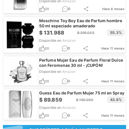
Disponible en
Amazon
0
20
Hace 6 meses
Moschino Toy Boy Eau de Parfum hombre
50 ml especiado amaderado
$
131.988
55.3
%
$
295.033
Disponible en
Amazon
0
20
Hace 11 meses
Perfume Mujer Eau de Parfum Floral Dulce
con Feromonas 30 ml - ¡CUPÓN!
Disponible en
Amazon
0
20
Hace 11 meses
Guess Eau de Parfum Mujer 75 ml en Spray
$
89.859
43.8
%
$
160.000
Disponible en
Amazon
0
20
Hace 11 meses