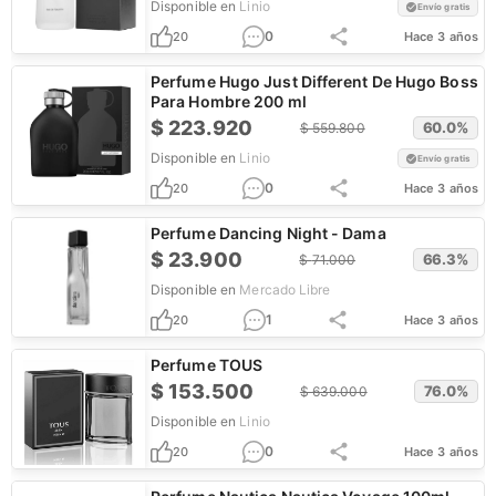
Disponible en
Linio
Envío gratis
0
20
Hace 3 años
Perfume Hugo Just Different De Hugo Boss
Para Hombre 200 ml
$
223.920
60.0
%
$
559.800
Disponible en
Linio
Envío gratis
0
20
Hace 3 años
Perfume Dancing Night - Dama
$
23.900
66.3
%
$
71.000
Disponible en
Mercado Libre
1
20
Hace 3 años
Perfume TOUS
$
153.500
76.0
%
$
639.000
Disponible en
Linio
0
20
Hace 3 años