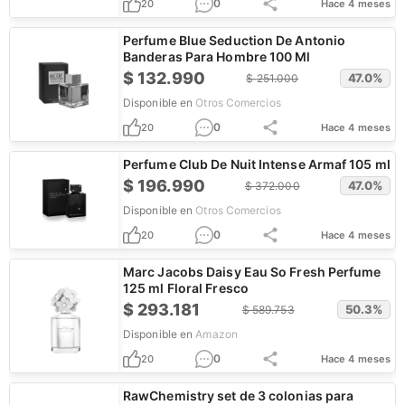
0
20
Hace 4 meses
Perfume Blue Seduction De Antonio
Banderas Para Hombre 100 Ml
$
132.990
47.0
%
$
251.000
Disponible en
Otros Comercios
0
20
Hace 4 meses
Perfume Club De Nuit Intense Armaf 105 ml
$
196.990
47.0
%
$
372.000
Disponible en
Otros Comercios
0
20
Hace 4 meses
Marc Jacobs Daisy Eau So Fresh Perfume
125 ml Floral Fresco
$
293.181
50.3
%
$
589.753
Disponible en
Amazon
0
20
Hace 4 meses
RawChemistry set de 3 colonias para