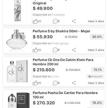
Original
$
49.900
Disponible en
Falabella
0
20
Hace 3 años
Perfume S by Shakira 50ml - Mujer
$
55.930
30.0
%
$
79.900
Disponible en
Pepe ganga
0
20
Hace 3 años
Perfume Ck One De Calvin Klein Para
Hombre 200 ml
$
210.600
72.1
%
$
754.800
Disponible en
Linio
Envío gratis
0
20
Hace 3 años
Perfume Pasha De Cartier Para Hombre
100 ml
$
270.320
76.0
%
$
1.125.700