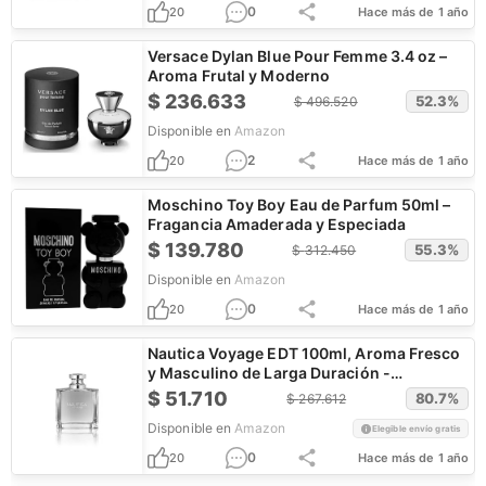
0
20
Hace más de 1 año
Versace Dylan Blue Pour Femme 3.4 oz –
Aroma Frutal y Moderno
$
236.633
52.3
%
$
496.520
Disponible en
Amazon
2
20
Hace más de 1 año
Moschino Toy Boy Eau de Parfum 50ml –
Fragancia Amaderada y Especiada
$
139.780
55.3
%
$
312.450
Disponible en
Amazon
0
20
Hace más de 1 año
Nautica Voyage EDT 100ml, Aroma Fresco
y Masculino de Larga Duración -
¡Exclusivo con Casillero!
$
51.710
80.7
%
$
267.612
Disponible en
Amazon
Elegible envío gratis
0
20
Hace más de 1 año