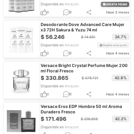
Disponible en
Amazon
OFERTA PRIME
0
0
Hace 3 meses
Desodorante Dove Advanced Care Mujer
x3 72H Sakura & Yuzu 74 ml
$
56.246
24.7
%
$
74.651
Disponible en
Amazon
Elegible envío gratis
0
0
Hace 4 meses
Versace Bright Crystal Perfume Mujer 200
ml Floral Fresco
$
330.865
42.8
%
$
578.721
Disponible en
Amazon
0
0
Hace 4 meses
Versace Eros EDP Hombre 50 ml Aroma
Duradero Fresco
$
171.496
42.2
%
$
296.898
Disponible en
Amazon