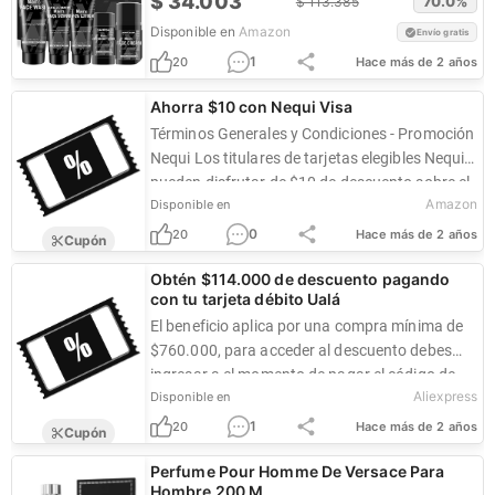
$
34.003
70.0
%
$
113.385
Disponible en
Amazon
Envío gratis
1
20
Hace más de 2 años
Ahorra $10 con Nequi Visa
Términos Generales y Condiciones - Promoción
Nequi Los titulares de tarjetas elegibles Nequi
pueden disfrutar de $10 de descuento sobre el
Amazon
Disponible en
precio de compra...
0
20
Hace más de 2 años
Cupón
Obtén $114.000 de descuento pagando
con tu tarjeta débito Ualá
El beneficio aplica por una compra mínima de
$760.000, para acceder al descuento debes
ingresar a el momento de pagar el código de
Aliexpress
Disponible en
descuento 11UALACO30.
1
20
Hace más de 2 años
Cupón
Perfume Pour Homme De Versace Para
Hombre 200 M