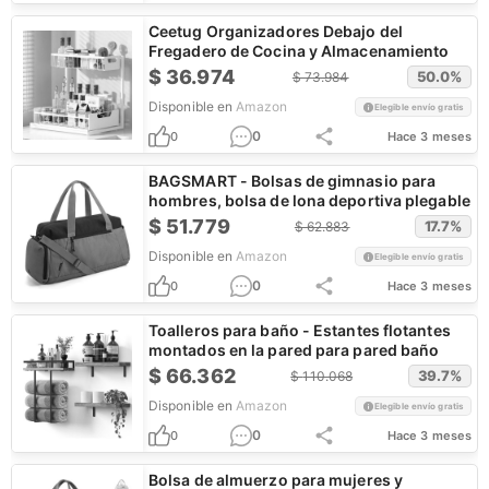
Ceetug Organizadores Debajo del
Fregadero de Cocina y Almacenamiento
$
36.974
50.0
%
$
73.984
Disponible en
Amazon
Elegible envío gratis
0
0
Hace 3 meses
BAGSMART - Bolsas de gimnasio para
hombres, bolsa de lona deportiva plegable
$
51.779
17.7
%
$
62.883
Disponible en
Amazon
Elegible envío gratis
0
0
Hace 3 meses
Toalleros para baño - Estantes flotantes
montados en la pared para pared baño
$
66.362
39.7
%
$
110.068
Disponible en
Amazon
Elegible envío gratis
0
0
Hace 3 meses
Bolsa de almuerzo para mujeres y