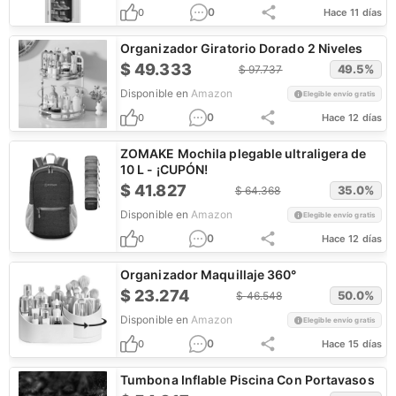
0
0
Hace 11 días
Organizador Giratorio Dorado 2 Niveles
$
49.333
49.5
%
$
97.737
Disponible en
Amazon
Elegible envío gratis
0
0
Hace 12 días
ZOMAKE Mochila plegable ultraligera de
10 L - ¡CUPÓN!
$
41.827
35.0
%
$
64.368
Disponible en
Amazon
Elegible envío gratis
0
0
Hace 12 días
Organizador Maquillaje 360°
$
23.274
50.0
%
$
46.548
Disponible en
Amazon
Elegible envío gratis
0
0
Hace 15 días
Tumbona Inflable Piscina Con Portavasos