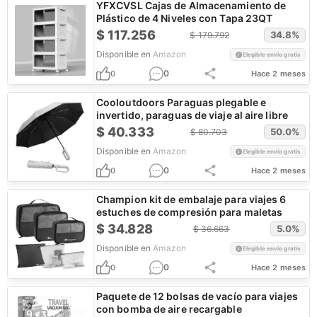
YFXCVSL Cajas de Almacenamiento de
Plástico de 4 Niveles con Tapa 23QT
$
117.256
34.8
%
$
179.792
Disponible en
Amazon
Elegible envío gratis
0
0
Hace 2 meses
Cooloutdoors Paraguas plegable e
invertido, paraguas de viaje al aire libre
$
40.333
50.0
%
$
80.703
Disponible en
Amazon
Elegible envío gratis
0
0
Hace 2 meses
Champion kit de embalaje para viajes 6
estuches de compresión para maletas
$
34.828
5.0
%
$
36.663
Disponible en
Amazon
Elegible envío gratis
0
0
Hace 2 meses
Paquete de 12 bolsas de vacío para viajes
con bomba de aire recargable