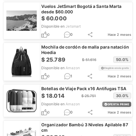
Vuelos JetSmart Bogotá a Santa Marta
desde $60.000
$
60.000
Disponible en
Jetsmart
0
0
Hace 2 meses
Mochila de cordón de malla para natación
Hoedia
$
25.789
50.0
%
$
51.616
Disponible en
Amazon
Elegible envío gratis
1
0
Hace 2 meses
Botellas de Viaje Pack x16 Antifugas TSA
$
18.014
30.0
%
$
25.751
Disponible en
Amazon
OFERTA PRIME
0
0
Hace 2 meses
Organizador Bambú 3 Niveles Apilable 87
cm