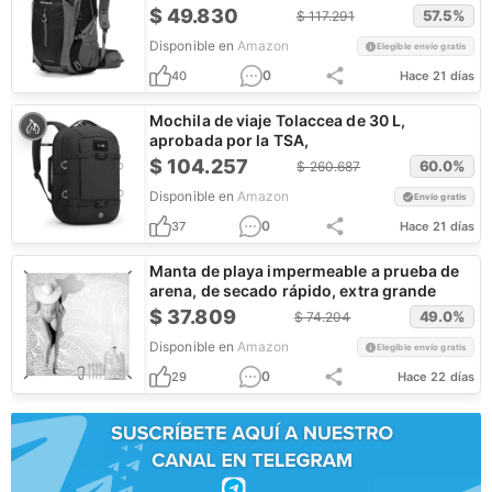
senderismo
$
49.830
57.5
%
$
117.291
Disponible en
Amazon
Elegible envío gratis
0
40
Hace 21 días
Mochila de viaje Tolaccea de 30 L,
aprobada por la TSA,
$
104.257
60.0
%
$
260.687
Disponible en
Amazon
Envío gratis
0
37
Hace 21 días
Manta de playa impermeable a prueba de
arena, de secado rápido, extra grande
$
37.809
49.0
%
$
74.204
Disponible en
Amazon
Elegible envío gratis
0
29
Hace 22 días