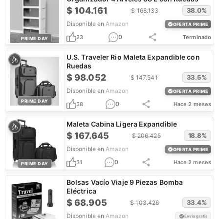
$
104.161
38.0
%
$
168.133
Disponible en
Amazon
OFERTA PRIME
0
23
Terminado
PRIME DAY
U.S. Traveler Rio Maleta Expandible con
Ruedas
$
98.052
33.5
%
$
147.541
Disponible en
Amazon
OFERTA PRIME
PRIME DAY
0
38
Hace 2 meses
Maleta Cabina Ligera Expandible
$
167.645
18.8
%
$
206.425
Disponible en
Amazon
OFERTA PRIME
0
31
Hace 2 meses
PRIME DAY
Bolsas Vacío Viaje 9 Piezas Bomba
Eléctrica
$
68.905
33.4
%
$
103.426
Disponible en
Amazon
Envío gratis