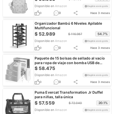
Disponible en
Amazon
Elegible envío gratis
0
0
Hace 3 meses
Organizador Bambú 6 Niveles Apilable
Multifuncional
$
52.989
54.7
%
$
116.987
Disponible en
Amazon
Elegible envío gratis
0
0
Hace 3 meses
Paquete de 15 bolsas de sellado al vacío
para ropa de viaje con bomba USB de
-60000 Pa
$
58.475
Disponible en
Amazon
Elegible envío gratis
0
0
Hace 3 meses
Puma Evercat Transformation Jr Duffel
para niñas, talla única
$
57.559
20.1
%
$
72.040
Disponible en
Amazon
Elegible envío gratis