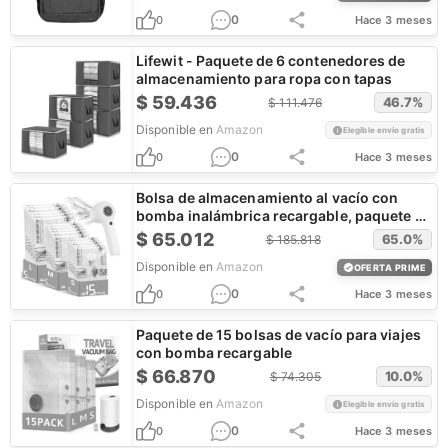
0
0
Hace 3 meses
Lifewit - Paquete de 6 contenedores de
almacenamiento para ropa con tapas
$
59.436
46.7
%
$
111.476
Disponible en
Amazon
Elegible envío gratis
0
0
Hace 3 meses
Bolsa de almacenamiento al vacío con
bomba inalámbrica recargable, paquete de
15 bolsas
$
65.012
65.0
%
$
185.818
Disponible en
Amazon
OFERTA PRIME
0
0
Hace 3 meses
Paquete de 15 bolsas de vacío para viajes
con bomba recargable
$
66.870
10.0
%
$
74.305
Disponible en
Amazon
Elegible envío gratis
0
0
Hace 3 meses