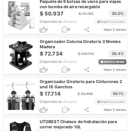
Paquete de 9 bolsas de vacío para viajes
con bomba de aire recargable
$
50.937
30.0
%
$
72.783
Disponible en
Amazon
Elegible envío gratis
0
0
Hace 3 meses
Organizador Colonia Giratorio 3 Niveles
Madera
$
72.734
39.4
%
$
120.116
Disponible en
Amazon
OFERTA PRIME
0
0
Hace 3 meses
Organizador Giratorio para Cinturones 2
und 16 Ganchos
$
17.714
50.1
%
$
35.464
Disponible en
Amazon
Elegible envío gratis
1
0
Hace 3 meses
UTOBEST Chaleco de hidratación para
correr mejorado 10L