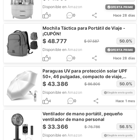
Disponible en
Amazon
OFERTA PRIME
0
0
Hace 28 días
Mochila Táctica para Portátil de Viaje -
¡CUPÓN!
$
48.777
50.0
%
$
97.587
Disponible en
Amazon
OFERTA PRIME
0
0
Hace 28 días
Paraguas UV para protección solar UPF
50+, 46 pulgadas, compacto de viaje,
bloqueo UV
$
43.386
50.0
%
$
86.806
Disponible en
Amazon
Elegible envío gratis
0
4
Hace 1 mes
Ventilador de mano portátil, pequeño
ventilador de mano personal
$
33.366
56.5
%
$
76.786
Disponible en
Amazon
Elegible envío gratis