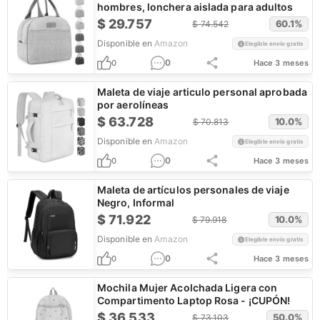
hombres, lonchera aislada para adultos
$
29.757
60.1
%
$
74.542
Disponible en
Amazon
Elegible envío gratis
0
0
Hace 3 meses
Maleta de viaje articulo personal aprobada
por aerolíneas
$
63.728
10.0
%
$
70.813
Disponible en
Amazon
Elegible envío gratis
0
0
Hace 3 meses
Maleta de artículos personales de viaje
Negro, Informal
$
71.922
10.0
%
$
79.918
Disponible en
Amazon
Elegible envío gratis
0
0
Hace 3 meses
Mochila Mujer Acolchada Ligera con
Compartimento Laptop Rosa - ¡CUPÓN!
$
36.533
50.0
%
$
73.103