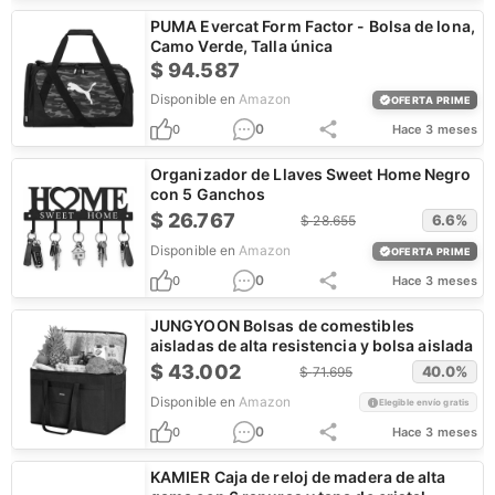
PUMA Evercat Form Factor - Bolsa de lona,
Camo Verde, Talla única
$
94.587
Disponible en
Amazon
OFERTA PRIME
0
0
Hace 3 meses
Organizador de Llaves Sweet Home Negro
con 5 Ganchos
$
26.767
6.6
%
$
28.655
Disponible en
Amazon
OFERTA PRIME
0
0
Hace 3 meses
JUNGYOON Bolsas de comestibles
aisladas de alta resistencia y bolsa aislada
$
43.002
40.0
%
$
71.695
Disponible en
Amazon
Elegible envío gratis
0
0
Hace 3 meses
KAMIER Caja de reloj de madera de alta