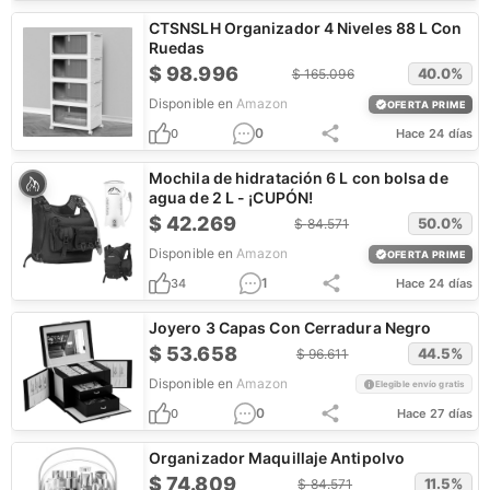
CTSNSLH Organizador 4 Niveles 88 L Con
Ruedas
$
98.996
40.0
%
$
165.096
Disponible en
Amazon
OFERTA PRIME
0
0
Hace 24 días
Mochila de hidratación 6 L con bolsa de
agua de 2 L - ¡CUPÓN!
$
42.269
50.0
%
$
84.571
Disponible en
Amazon
OFERTA PRIME
1
34
Hace 24 días
Joyero 3 Capas Con Cerradura Negro
$
53.658
44.5
%
$
96.611
Disponible en
Amazon
Elegible envío gratis
0
0
Hace 27 días
Organizador Maquillaje Antipolvo
$
74.809
11.5
%
$
84.571