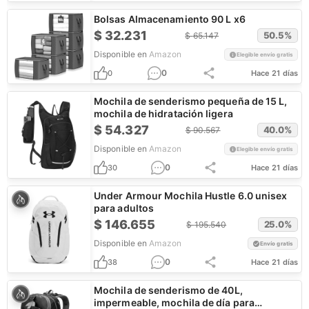
Bolsas Almacenamiento 90 L x6
$
32.231
50.5
%
$
65.147
Disponible en
Amazon
Elegible envío gratis
0
0
Hace 21 días
Mochila de senderismo pequeña de 15 L,
mochila de hidratación ligera
$
54.327
40.0
%
$
90.567
Disponible en
Amazon
Elegible envío gratis
0
30
Hace 21 días
Under Armour Mochila Hustle 6.0 unisex
para adultos
$
146.655
25.0
%
$
195.540
Disponible en
Amazon
Envío gratis
0
38
Hace 21 días
Mochila de senderismo de 40L,
impermeable, mochila de día para