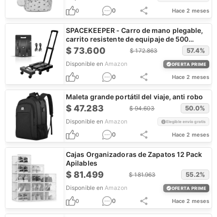
0
0
Hace 2 meses
SPACEKEEPER - Carro de mano plegable,
carrito resistente de equipaje de 500
libras
$
73.600
57.4
%
$
172.863
Disponible en
Amazon
OFERTA PRIME
0
0
Hace 2 meses
Maleta grande portátil del viaje, anti robo
$
47.283
50.0
%
$
94.603
Disponible en
Amazon
Elegible envío gratis
0
0
Hace 2 meses
Cajas Organizadoras de Zapatos 12 Pack
Apilables
$
81.499
55.2
%
$
181.963
Disponible en
Amazon
OFERTA PRIME
0
0
Hace 2 meses