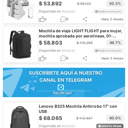
$
53.892
43.3
%
$
95.123
Disponible en
Amazon
Elegible envío gratis
0
0
Hace 2 meses
Mochila de viaje LIGHT FLIGHT para mujer,
mochila aprobada por aerolíneas, 01-
Negro
$
58.803
46.7
%
$
110.288
Disponible en
Amazon
Elegible envío gratis
0
0
Hace 3 meses
Lenovo B325 Mochila Antirrobo 17" con
USB
$
68.065
40.0
%
$
113.467
Disponible en
Amazon
OFERTA PRIME