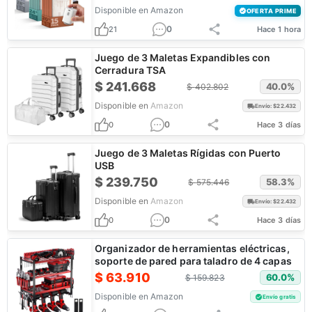
Disponible en
Amazon
OFERTA PRIME
0
21
Hace 1 hora
Juego de 3 Maletas Expandibles con
Cerradura TSA
$
241.668
40.0
%
$
402.802
Disponible en
Amazon
Envío: $
22.432
0
0
Hace 3 días
Juego de 3 Maletas Rígidas con Puerto
USB
$
239.750
58.3
%
$
575.446
Disponible en
Amazon
Envío: $
22.432
0
0
Hace 3 días
Organizador de herramientas eléctricas,
soporte de pared para taladro de 4 capas
$
63.910
60.0
%
$
159.823
Disponible en
Amazon
Envío gratis