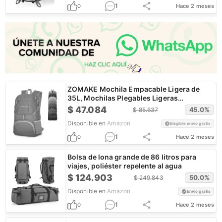
1
0
Hace 2 meses
ZOMAKE Mochila Empacable Ligera de
35L, Mochilas Plegables Ligeras
Resistentes al Agua
$
47.084
45.0
%
$
85.637
Disponible en
Amazon
Elegible envío gratis
1
0
Hace 2 meses
Bolsa de lona grande de 86 litros para
viajes, poliéster repelente al agua
$
124.903
50.0
%
$
249.843
Disponible en
Amazon
Envío gratis
1
0
Hace 2 meses