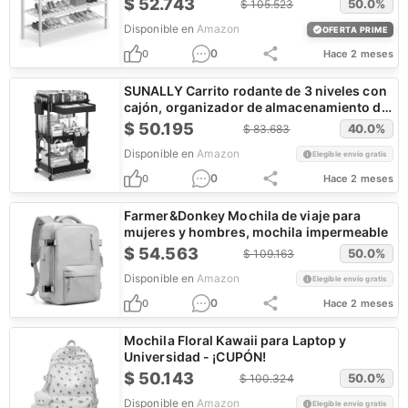
$
52.743
50.0
%
$
105.523
Disponible en
Amazon
OFERTA PRIME
0
0
Hace 2 meses
SUNALLY Carrito rodante de 3 niveles con
cajón, organizador de almacenamiento de
baño
$
50.195
40.0
%
$
83.683
Disponible en
Amazon
Elegible envío gratis
0
0
Hace 2 meses
Farmer&Donkey Mochila de viaje para
mujeres y hombres, mochila impermeable
$
54.563
50.0
%
$
109.163
Disponible en
Amazon
Elegible envío gratis
0
0
Hace 2 meses
Mochila Floral Kawaii para Laptop y
Universidad - ¡CUPÓN!
$
50.143
50.0
%
$
100.324
Disponible en
Amazon
Elegible envío gratis