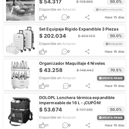
$
54.317
50.0
%
$
108.666
Disponible en
Amazon
Elegible envío gratis
0
0
Hace 15 días
Set Equipaje Rígido Expandible 3 Piezas
$
202.034
50.0
%
$
404.100
Disponible en
Amazon
Envío gratis
0
0
Hace 16 días
Organizador Maquillaje 4 Niveles
$
43.258
70.5
%
$
146.442
Disponible en
Amazon
OFERTA PRIME
0
20
Hace 19 días
DOLOPL Lonchera térmica expandible
impermeable de 16 L - ¡CUPÓN!
$
53.674
50.0
%
$
107.382
Disponible en
Amazon
OFERTA PRIME
0
21
Hace 19 días