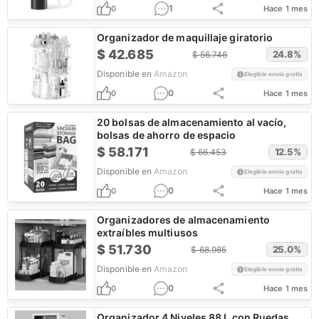
1
0
Hace 1 mes
Organizador de maquillaje giratorio
$
42.685
24.8
%
$
56.746
Disponible en
Amazon
Elegible envío gratis
0
0
Hace 1 mes
20 bolsas de almacenamiento al vacío,
bolsas de ahorro de espacio
$
58.171
12.5
%
$
66.453
Disponible en
Amazon
Elegible envío gratis
0
0
Hace 1 mes
Organizadores de almacenamiento
extraíbles multiusos
$
51.730
25.0
%
$
68.985
Disponible en
Amazon
Elegible envío gratis
0
0
Hace 1 mes
Organizador 4 Niveles 88 L con Ruedas