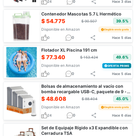
0
24
Hace 3 días
Contenedor Mascotas 5.7 L Hermético
$
54.775
39.5
%
$
90.507
Disponible en
Amazon
Elegible envío gratis
0
0
Hace 5 días
Flotador XL Piscina 191 cm
$
77.340
49.6
%
$
153.424
Disponible en
Amazon
OFERTA PRIME
0
0
Hace 5 días
Bolsas de almacenamiento al vacío con
bomba recargable USB-C, paquete de 9 -
¡CUPÓN!
$
48.608
45.0
%
$
88.404
Disponible en
Amazon
Elegible envío gratis
0
24
Hace 6 días
Set de Equipaje Rígido x3 Expandible con
Cerradura TSA