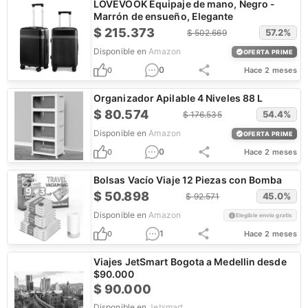
LOVEVOOK Equipaje de mano, Negro -
Marrón de ensueño, Elegante
$
215.373
57.2
%
$
502.669
Disponible en
Amazon
OFERTA PRIME
0
0
Hace 2 meses
Organizador Apilable 4 Niveles 88 L
$
80.574
54.4
%
$
176.535
Disponible en
Amazon
OFERTA PRIME
0
0
Hace 2 meses
Bolsas Vacío Viaje 12 Piezas con Bomba
$
50.898
45.0
%
$
92.571
Disponible en
Amazon
Elegible envío gratis
1
0
Hace 2 meses
Viajes JetSmart Bogota a Medellin desde
$90.000
$
90.000
Disponible en
Jetsmart