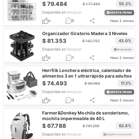
$
79.484
55.2
%
$
177.464
Disponible en
Amazon
OFERTA PRIME
0
0
Hace 2 meses
Organizador Giratorio Madera 3 Niveles
$
81.353
43.0
%
$
142.752
Disponible en
Amazon
Envío gratis
1
0
Hace 2 meses
Herrfilk Lonchera eléctrica, calentador de
alimentos 3 en 1 ultrarrápido para adultos
$
74.493
17.2
%
$
89.963
Disponible en
Amazon
OFERTA PRIME
3
0
Hace 2 meses
Farmer&Donkey Mochila de senderismo,
mochila impermeable de 40 L
$
67.788
62.6
%
$
181.296
Disponible en
Amazon
Elegible envío gratis