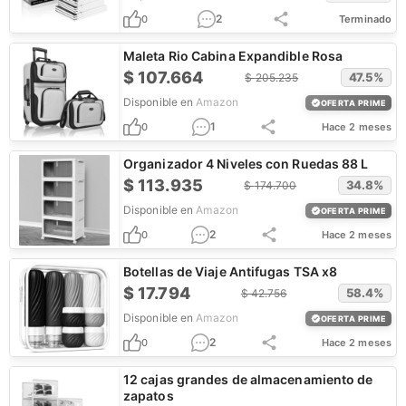
2
0
Terminado
Maleta Rio Cabina Expandible Rosa
$
107.664
47.5
%
$
205.235
Disponible en
Amazon
OFERTA PRIME
1
0
Hace 2 meses
Organizador 4 Niveles con Ruedas 88 L
$
113.935
34.8
%
$
174.700
Disponible en
Amazon
OFERTA PRIME
2
0
Hace 2 meses
Botellas de Viaje Antifugas TSA x8
$
17.794
58.4
%
$
42.756
Disponible en
Amazon
OFERTA PRIME
2
0
Hace 2 meses
12 cajas grandes de almacenamiento de
zapatos