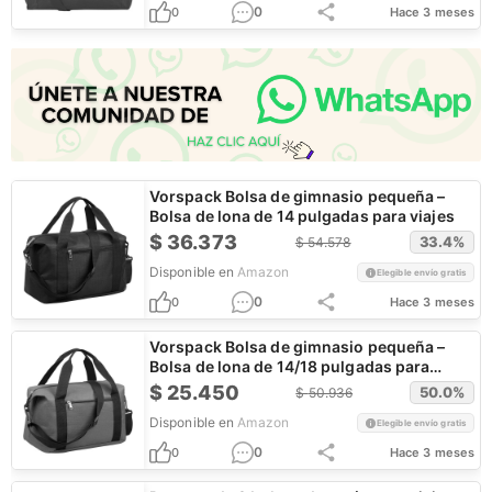
0
0
Hace 3 meses
Vorspack Bolsa de gimnasio pequeña –
Bolsa de lona de 14 pulgadas para viajes
$
36.373
33.4
%
$
54.578
Disponible en
Amazon
Elegible envío gratis
0
0
Hace 3 meses
Vorspack Bolsa de gimnasio pequeña –
Bolsa de lona de 14/18 pulgadas para
viajes
$
25.450
50.0
%
$
50.936
Disponible en
Amazon
Elegible envío gratis
0
0
Hace 3 meses