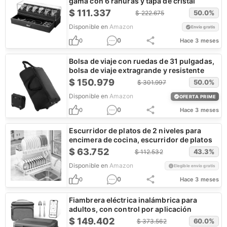
gama con 6 ranuras y tapa de cristal
$
111.337
50.0
%
$
222.675
Disponible en
Amazon
Envío gratis
0
0
Hace 3 meses
Bolsa de viaje con ruedas de 31 pulgadas,
bolsa de viaje extragrande y resistente
$
150.979
50.0
%
$
301.997
Disponible en
Amazon
OFERTA PRIME
0
0
Hace 3 meses
Escurridor de platos de 2 niveles para
encimera de cocina, escurridor de platos
$
63.752
43.3
%
$
112.532
Disponible en
Amazon
Elegible envío gratis
0
0
Hace 3 meses
Fiambrera eléctrica inalámbrica para
adultos, con control por aplicación
$
149.402
60.0
%
$
373.562