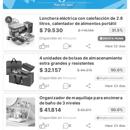
Lonchera eléctrica con calefacción de 2.8
litros, calentador de alimentos portátil
$
79.530
31.5
%
$
116.164
Disponible en
Amazon
OFERTA PRIME
0
32
Hace 22 días
4 unidades de bolsas de almacenamiento
extra grandes y resistentes
$
32.157
50.0
%
$
64.315
Disponible en
Amazon
Elegible envío gratis
0
27
Hace 23 días
Organizador de maquillaje para encimera
de baño de 3 niveles
$
41.814
50.0
%
$
83.611
Disponible en
Amazon
Elegible envío gratis
0
27
Hace 23 días