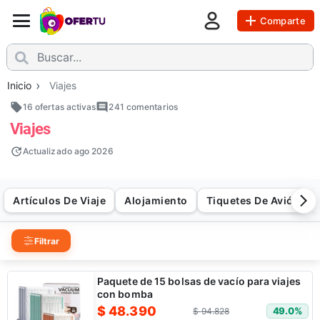
Comparte
Inicio
Viajes
16 ofertas activas
241
comentarios
Viajes
Actualizado
ago 2026
Artículos De Viaje
Alojamiento
Tiquetes De Avión
Filtrar
Paquete de 15 bolsas de vacío para viajes
con bomba
$
48.390
49.0
%
$
94.828