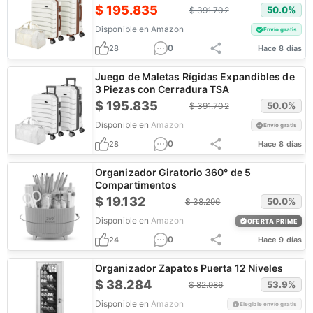
$
195.835
50.0
%
$
391.702
Disponible en
Amazon
Envío gratis
0
28
Hace 8 días
Juego de Maletas Rígidas Expandibles de
3 Piezas con Cerradura TSA
$
195.835
50.0
%
$
391.702
Disponible en
Amazon
Envío gratis
0
28
Hace 8 días
Organizador Giratorio 360° de 5
Compartimentos
$
19.132
50.0
%
$
38.296
Disponible en
Amazon
OFERTA PRIME
0
24
Hace 9 días
Organizador Zapatos Puerta 12 Niveles
$
38.284
53.9
%
$
82.986
Disponible en
Amazon
Elegible envío gratis