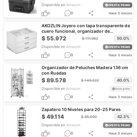
Disponible en
Amazon
OFERTA PRIME
0
0
Hace 3 meses
AKOZLIN Joyero con tapa transparente de
cuero funcional, organizador de
almacenamiento
$
55.972
50.0
%
$
111.982
Disponible en
Amazon
OFERTA PRIME
0
0
Hace 3 meses
Organizador de Peluches Madera 136 cm
con Ruedas
$
89.578
40.0
%
$
149.322
Disponible en
Amazon
Envío gratis
0
0
Hace 3 meses
Zapatero 10 Niveles para 20-25 Pares
$
49.114
42.3
%
$
85.090
Disponible en
Amazon
OFERTA PRIME
0
0
Hace 3 meses